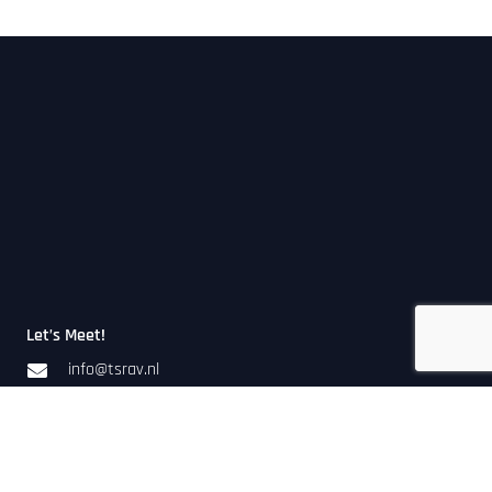
Let’s Meet!
info@tsrav.nl
+31 (0) 88-006 55 55
Antennestraat 64-66
1322 AS Almere