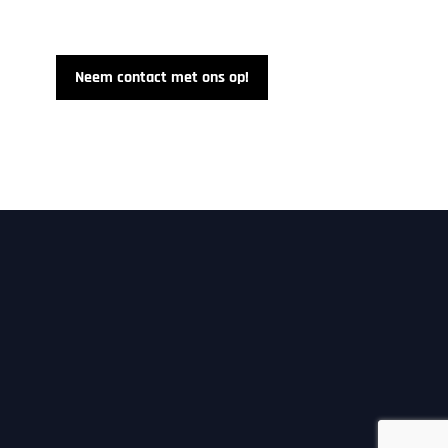
ook jouw visie werkelijkheid kunnen maken.
Neem contact met ons op!