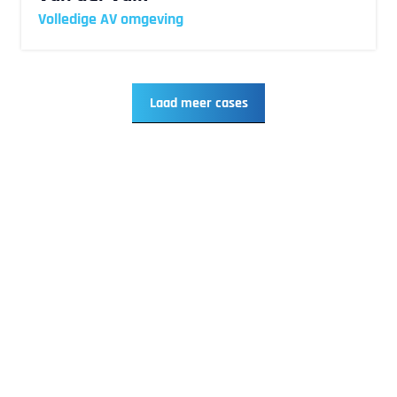
Volledige AV omgeving
Laad meer cases
Ontdek onze succesverhalen
Bij TSR AV tillen we audiovisuele oplossingen naar
een hoger niveau. Van innovatieve presentatie
technologieën tot ingewikkelde koppelingen en
implementaties die voor de eindgebruiker met
gemak te bedienen wordt. Elke case laat zien wat
we voor jouw organisatie kunnen betekenen. Laat je
inspireren door onze projecten en ontdek hoe wij